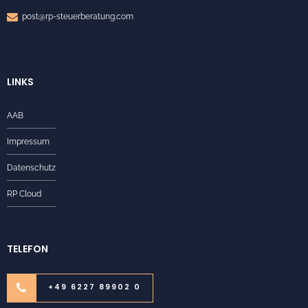
post@rp-steuerberatung.com
LINKS
AAB
Impressum
Datenschutz
RP Cloud
TELEFON
+49 6227 89902 0