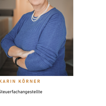
“Es sind alles tolle Kollegen. Das
harmonische Miteinander ist die Basis der
guten Zusammenarbeit. Ein toller Chef, der
stets die Ruhe behält und Verständnis für
seine Mitarbeiter hat. Die Flexibilität bei der
Gestaltung der Arbeitszeiten und des
Arbeitsortes (Homeoffice).”