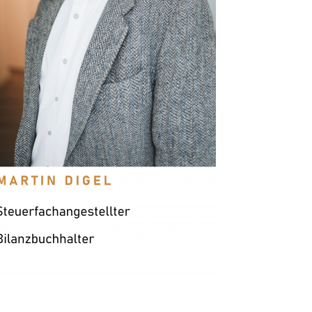
„Für mich ist ein angenehmes Arbeitsklima
zwischen den Mitarbeiter*innen sowie eine
positive Work-Life Balance sehr wichtig.
Es ist klasse, in einem Team mit
gegenseitiger Unterstützung und
Wertschätzung zu arbeiten. Außerdem gibt
es hier einen top eingerichteten Arbeitsplatz
in einem modernen Büro inklusive flexibler
Arbeitszeit.“