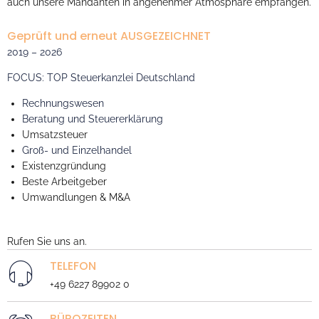
Neckar. Unsere Kunden kommen aus ganz Deutschland zu uns,
verwurzelt sind wir seit Jahrzehnten in Sankt Leon-Rot, wo wir
auch unsere Mandanten in angenehmer Atmosphäre empfangen.
Geprüft und erneut AUSGEZEICHNET
2019 – 2026
FOCUS
:
TOP Steuerkanzlei
Deutschland
Rechnungswesen
Beratung und Steuererklärung
Umsatzsteuer
Groß- und Einzelhandel
Existenzgründung
Beste Arbeitgeber
Umwandlungen & M&A
Rufen Sie uns an.
TELEFON