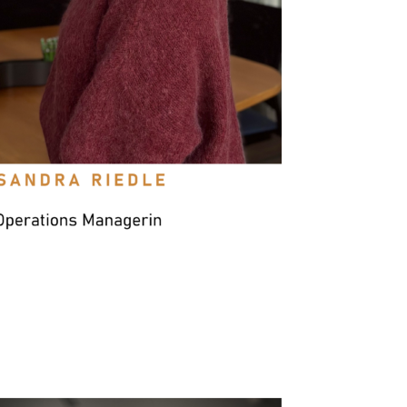
„In unserem harmonischen und stets
hilfsbereiten Team macht es jeden Tag
Freude die vielfältigen Aufgaben anzugehen.
Auch der Chef hat immer ein offenes Ohr für
seine Mitarbeiter. Flexibles digitales Arbeiten
wird in allen Belangen unterstützt.“