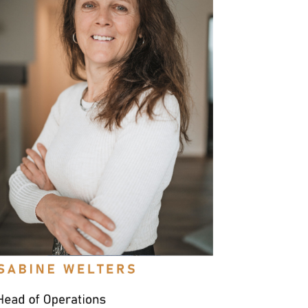
“Meine Tätigkeitsbereich in der
Steuerberaterkanzlei ist sehr
abwechslungsreich und stellt mich immer
wieder vor neuen Herausforderungen, die
ich sehr gerne annehme.
Die Zusammenarbeit mit den
Kollegen-/innen und dem Vorgesetzten,
sowie die Möglichkeit der flexiblen
Arbeitszeitgestaltung ist einfach
bemerkenswert und toll.”