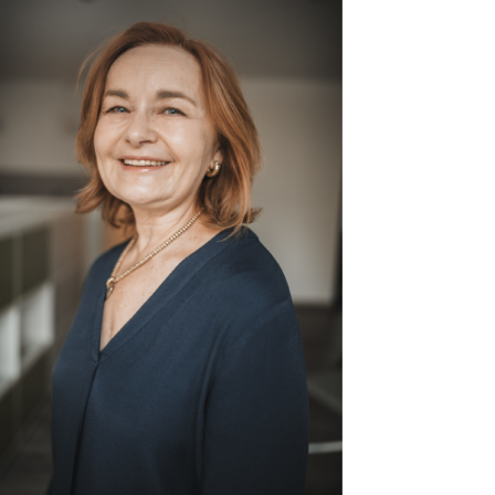
“Wir sind vielseitig, flexibel, dynamisch,
innovativ, ziel- und leistungsorientiert,
manchmal unkonventionell und immer stark
motiviert – für Sie, unsere MandantenInnen
und für uns, den KollegenInnen.
Zusammenarbeit und Kommunikation auf
höchstem Niveau schafft in- und extern ein
Höchstmaß an Zufriedenheit. Die Arbeit und
das Miteinander macht Spaß und bereitet