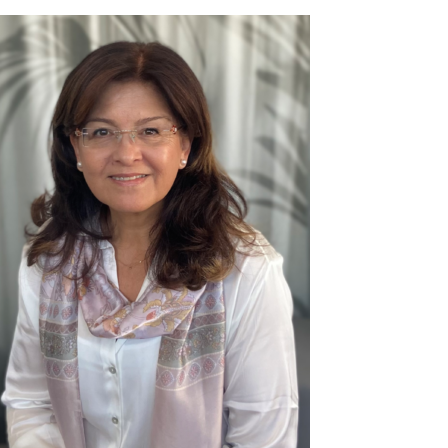
„Wir sind alle dynamische, innovative
Teamkollegen, die digitales Arbeiten nicht
mehr missen möchten. Ein freundliches und
respektvolles Miteinander ist die Basis
unserer auf Qualität fokussierte Arbeit. Hier
bin ich hoch motiviert für herausfordernde
Aufgaben mit denen ich mich identifiziere
und an denen ich wachsen kann. Hier bin ich