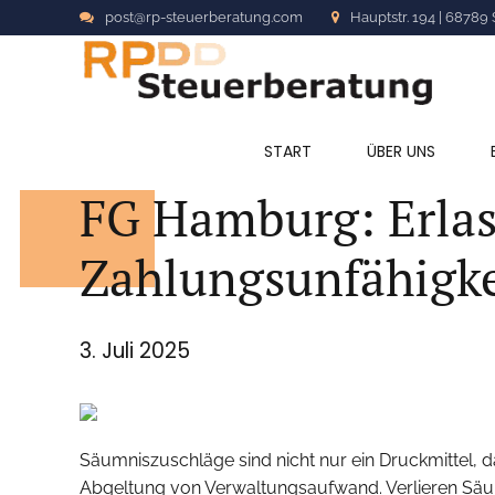
post@rp-steuerberatung.com
Hauptstr. 194 | 68789 
ALLGEMEIN
START
ÜBER UNS
FG Hamburg: Erlas
Zahlungsunfähigk
3. Juli 2025
Säumniszuschläge sind nicht nur ein Druckmittel, d
Abgeltung von Verwaltungsaufwand. Verlieren Säumn