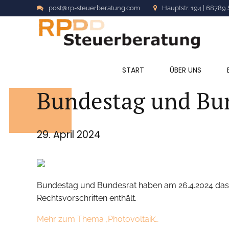
post@rp-steuerberatung.com
Hauptstr. 194 | 68789 
ALLGEMEIN
START
ÜBER UNS
Bundestag und Bund
29. April 2024
Bundestag und Bundesrat haben am 26.4.2024 das 
Rechtsvorschriften enthält.
Mehr zum Thema ‚Photovoltaik’…