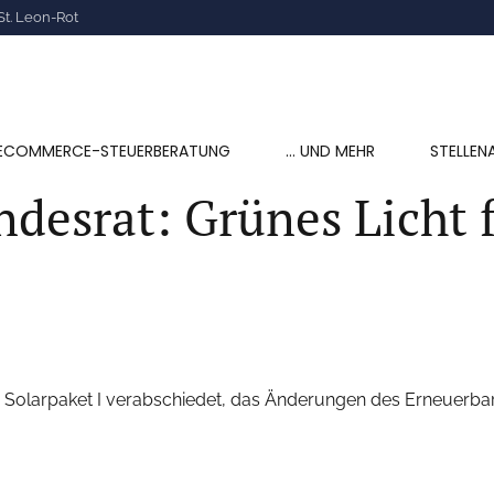
St. Leon-Rot
ECOMMERCE-STEUERBERATUNG
… UND MEHR
STELLEN
esrat: Grünes Licht f
Solarpaket I verabschiedet, das Änderungen des Erneuerba