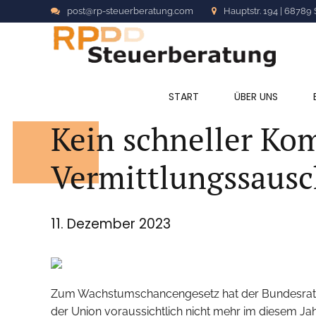
post@rp-steuerberatung.com
Hauptstr. 194 | 68789 
ALLGEMEIN
START
ÜBER UNS
Kein schneller K
Vermittlungssausc
11. Dezember 2023
Zum Wachstumschancengesetz hat der Bundesrat am
der Union voraussichtlich nicht mehr im diesem J