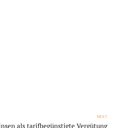
NEXT
insen als tarifbegünstigte Vergütung