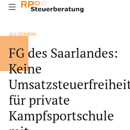
ALLGEMEIN
FG des Saarlandes:
Keine
Umsatzsteuerfreihei
für private
Kampfsportschule