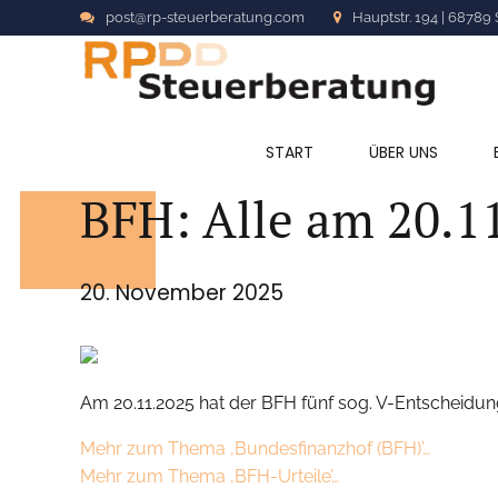
post@rp-steuerberatung.com
Hauptstr. 194 | 68789 
ALLGEMEIN
START
ÜBER UNS
BFH: Alle am 20.1
20. November 2025
Am 20.11.2025 hat der BFH fünf sog. V-Entscheidun
Mehr zum Thema ‚Bundesfinanzhof (BFH)’…
Mehr zum Thema ‚BFH-Urteile’…