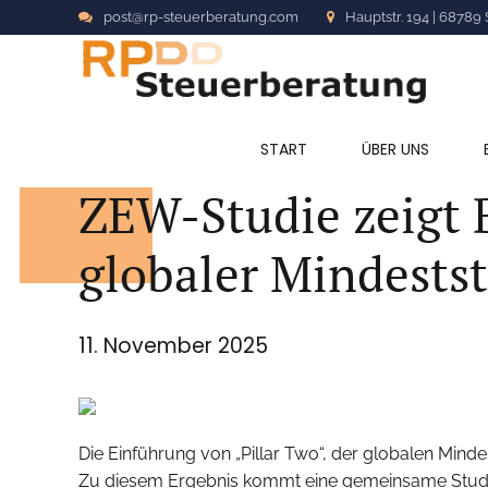
post@rp-steuerberatung.com
Hauptstr. 194 | 68789 
ALLGEMEIN
START
ÜBER UNS
ZEW-Studie zeigt 
globaler Mindests
11. November 2025
Die Einführung von „Pillar Two“, der globalen Min
Zu diesem Ergebnis kommt eine gemeinsame Stud