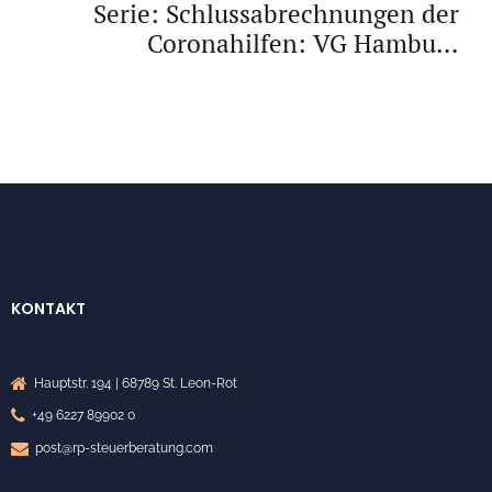
Serie: Schlussabrechnungen der
Coronahilfen: VG Hamburg
widerspricht OVG Münster:
Überbrückungshilfen auch nach Juni
2022 möglich
KONTAKT
Hauptstr. 194 | 68789 St. Leon-Rot
+49 6227 89902 0
post@rp-steuerberatung.com