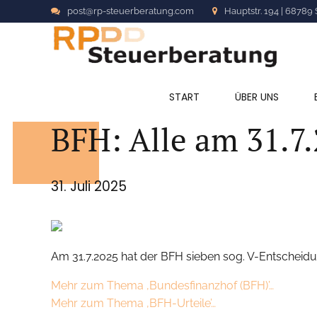
post@rp-steuerberatung.com
Hauptstr. 194 | 68789 
ALLGEMEIN
START
ÜBER UNS
BFH: Alle am 31.7
31. Juli 2025
Am 31.7.2025 hat der BFH sieben sog. V-Entscheidu
Mehr zum Thema ‚Bundesfinanzhof (BFH)’…
Mehr zum Thema ‚BFH-Urteile’…