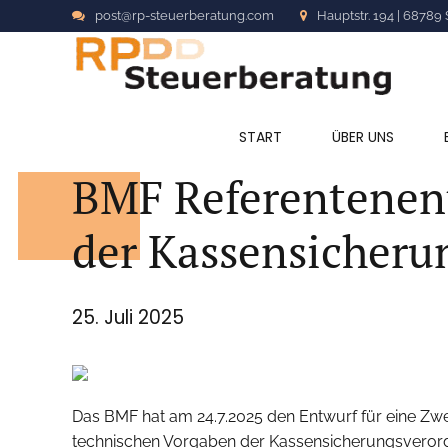
post@rp-steuerberatung.com
Hauptstr. 194 | 68789 
ALLGEMEIN
START
ÜBER UNS
BMF Referentenen
der Kassensicher
25. Juli 2025
Das BMF hat am 24.7.2025 den Entwurf für eine Zw
technischen Vorgaben der Kassensicherungsverordn