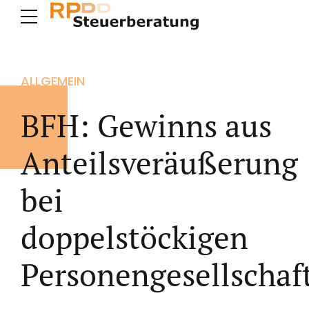
ALLGEMEIN
BFH: Gewinns aus
Anteilsveräußerung
bei
doppelstöckigen
Personengesellschaf