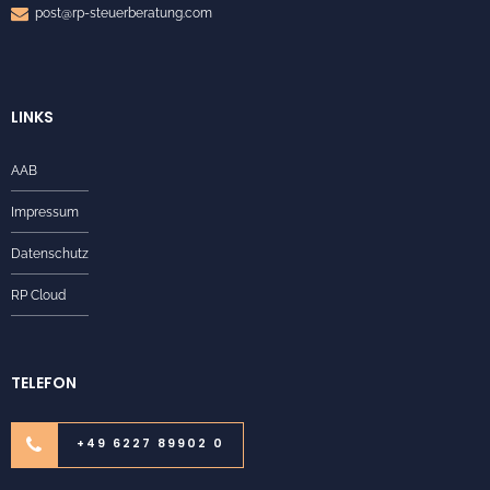
post@rp-steuerberatung.com
LINKS
AAB
Impressum
Datenschutz
RP Cloud
TELEFON
+49 6227 89902 0