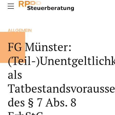
ALLGEMEIN
FG Münster:
(Teil-)Unentgeltlich
als
Tatbestandsvorauss
des § 7 Abs. 8