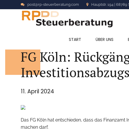
post@rp-steuerberatung.com
Hauptstr. 194 | 68789 
ALLGEMEIN
START
ÜBER UNS
FG Köln: Rückgän
Investitionsabzug
11. April 2024
Das FG Köln hat entschieden, dass das Finanzamt 
machen darf.