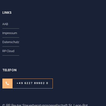
LINKS
AAB
Impressum
Datenschutz
RP Cloud
TELEFON
+49 6227 89902 0
© RP Reuter Steuerberatungsgesellschaft St. Leon-Rot