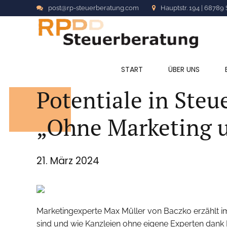
post@rp-steuerberatung.com
Hauptstr. 194 | 68789 
ALLGEMEIN
START
ÜBER UNS
Potentiale in Ste
„Ohne Marketing u
21. März 2024
Marketingexperte Max Müller von Baczko erzählt i
sind und wie Kanzleien ohne eigene Experten dank 