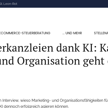
St. Leon-Rot
ECOMMERCE-STEUERBERATUNG
… UND MEHR
STELLEN
uerkanzleien dank KI: 
nd Organisation geht 
m Interview, wieso Marketing- und Organisationsfähigkeiten 
KI dennoch erfolgreich agieren können.