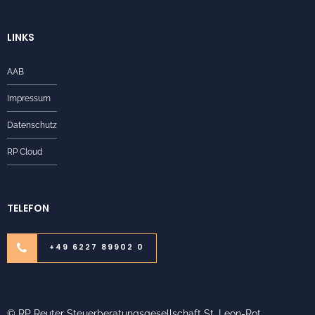
LINKS
AAB
Impressum
Datenschutz
RP Cloud
TELEFON
+49 6227 89902 0
© RP Reuter Steuerberatungsgesellschaft St. Leon-Rot