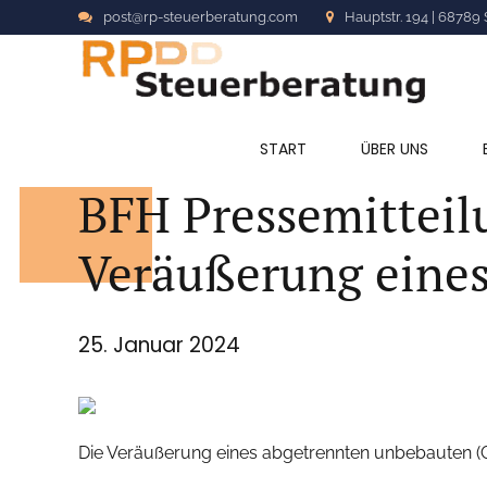
post@rp-steuerberatung.com
Hauptstr. 194 | 68789 
ALLGEMEIN
START
ÜBER UNS
BFH Pressemitteilu
Veräußerung eines
25. Januar 2024
Die Veräußerung eines abgetrennten unbebauten (