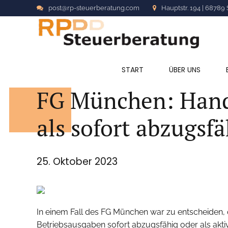
post@rp-steuerberatung.com
Hauptstr. 194 | 68789 
ALLGEMEIN
START
ÜBER UNS
FG München: Hand
als sofort abzugsf
25. Oktober 2023
In einem Fall des FG München war zu entscheiden, 
Betriebsausgaben sofort abzugsfähig oder als aktiv