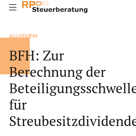
ALLGEMEIN
BFH: Zur
Berechnung der
Beteiligungsschwell
für
Streubesitzdividend