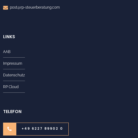
post@rp-steuerberatung.com
LINKS
AAB
Impressum
Datenschutz
RP Cloud
TELEFON
+49 6227 89902 0