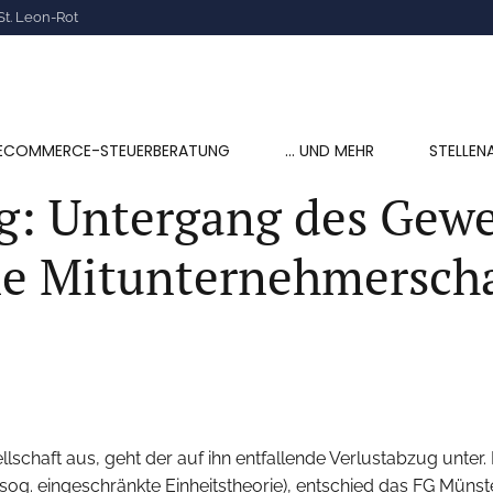
St. Leon-Rot
ECOMMERCE-STEUERBERATUNG
… UND MEHR
STELLEN
 Untergang des Gewer
ne Mitunternehmersch
lschaft aus, geht der auf ihn entfallende Verlustabzug unter.
sog. eingeschränkte Einheitstheorie), entschied das FG Münste