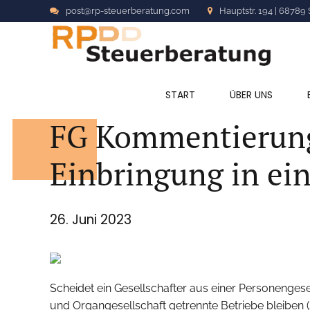
post@rp-steuerberatung.com
Hauptstr. 194 | 68789 
ALLGEMEIN
START
ÜBER UNS
FG Kommentierung:
Einbringung in ei
26. Juni 2023
Scheidet ein Gesellschafter aus einer Personengesel
und Organgesellschaft getrennte Betriebe bleiben (