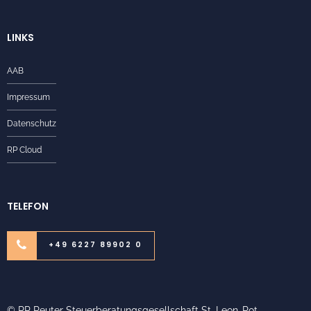
LINKS
AAB
Impressum
Datenschutz
RP Cloud
TELEFON
+49 6227 89902 0
© RP Reuter Steuerberatungsgesellschaft St. Leon-Rot