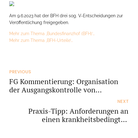
Am 9.6.2023 hat der BFH drei sog. V-Entscheidungen zur
Veröffentlichung freigegeben.
Mehr zum Thema ‚Bundesfinanzhof (BFH)’…
Mehr zum Thema ‚BFH-Urteile’…
PREVIOUS
FG Kommentierung: Organisation
der Ausgangskontrolle von
fristwahrenden Schriftsätzen beim
NEXT
Steuerberater
Praxis-Tipp: Anforderungen an
einen krankheitsbedingten
Terminverlegungsantrag