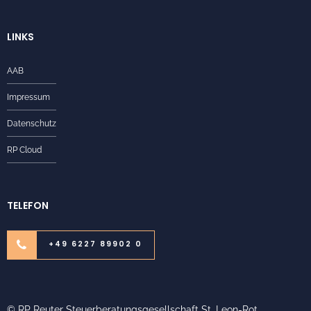
LINKS
AAB
Impressum
Datenschutz
RP Cloud
TELEFON
+49 6227 89902 0
© RP Reuter Steuerberatungsgesellschaft St. Leon-Rot